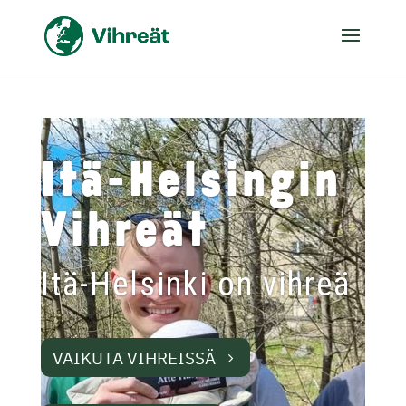
Itä-Helsingin
Vihreät
Itä-Helsinki on vihreä
VAIKUTA VIHREISSÄ