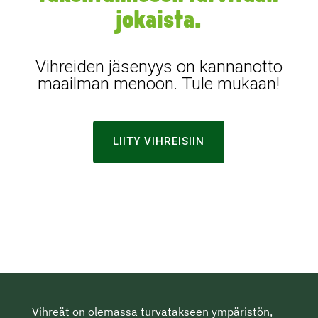
jokaista.
Vihreiden jäsenyys on kannanotto
maailman menoon. Tule mukaan!
LIITY VIHREISIIN
Vihreät on olemassa turvatakseen ympäristön,